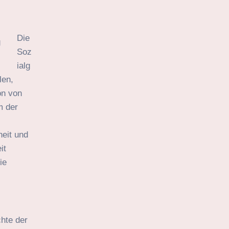
Die
Soz
ialg
len,
on von
m der
heit und
it
ie
chte der