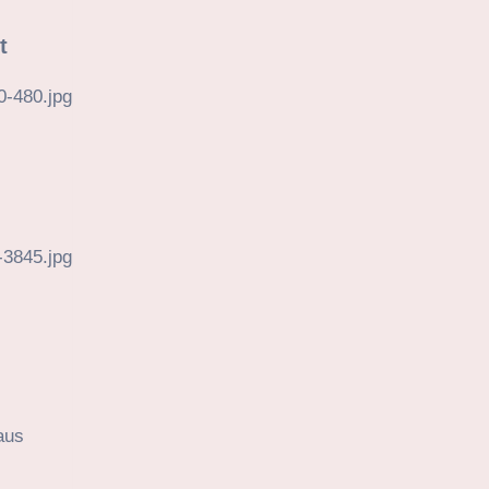
t
aus