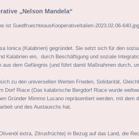
erative „Nelson Mandela“
 Ionica (Kalabrien) gegründet. Sie setzt sich für den sozia
und Kalabrien ein, durch Beschäftigung und soziale Integrati
n aus dem Gefängnis (und führt damit Maßnahmen durch, u
ch zu den universellen Werten Frieden, Solidarität, Gleich
em Dorf Riace (Das kalabrische Bergdorf Riace wurde weltwe
inen Gründer Mimmo Lucano repräsentiert werden, mit dem d
rbeit und des Austauschs hat.
Olivenöl extra, Zitrusfrüchte) in Bezug auf das Land, die Re